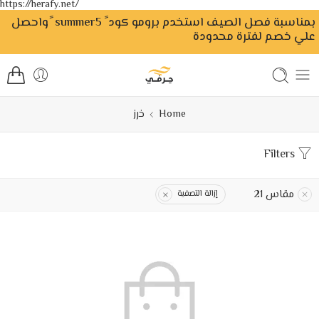
https://herafy.net/
بمناسبة فصل الصيف استخدم برومو كود ً summer5 ًواحصل
علي خصم لفترة محدودة
Home
خرز
Filters
مقاس 21
إزالة التصفية