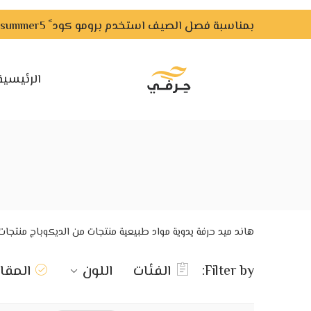
بمناسبة فصل الصيف استخدم برومو كود ً summer5 ًواحصل علي خصم لفترة محدودة
الرئيسية
هاند ميد حرفة يدوية مواد طبيعية منتجات من الديكوباج منتجات
Filter by:
الفئات
اللون
المق