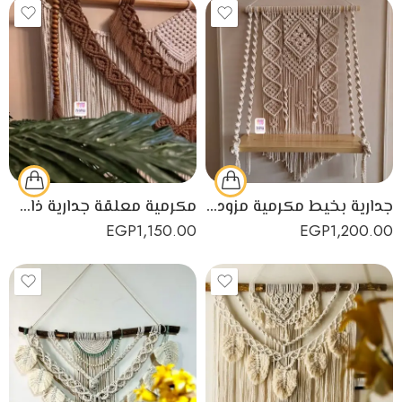
جدارية بخيط مكرمية مزودة برف خشبي صممت يدوياً بدقة عالية
مكرمية معلقة جدارية ذات اللون الاوف وايت والبني لديكور منزل رائع (Copy)
EGP
1,150.00
EGP
1,200.00