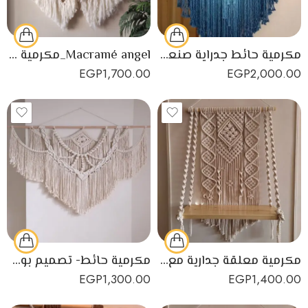
مكرمية حائط جدراية صنعت من خيوط مكرمية عالية الجودة
Macramé angel_مكرمية جدارية
EGP
1,700.00
EGP
2,000.00
مكرمية معلقة جدارية مع رف ديكور
مكرمية حائط- تصميم بوهو للديكور مصنوعة يدويًا من خيوط المكرمية
EGP
1,300.00
EGP
1,400.00