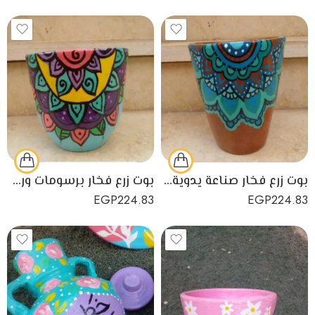
بوت زرع فخار صناعة يدوية بألوان جذابة
بوت زرع فخار برسومات ورق الشجر الملونة
EGP
224.83
EGP
224.83