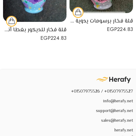
قلة فخار برسومات يدوية للديكور
EGP
224.83
قلة فخار للديكور بغطا آنستونا
EGP
224.83
01507975527+ / 01507975526+
info@herafy.net
support@herafy.net
sales@herafy.net
herafy.net