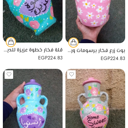
قلة فخار خطوة عزيزة للديكور
بوت زرع فخار برسومات ورد صغيرة
EGP
224.83
EGP
224.83