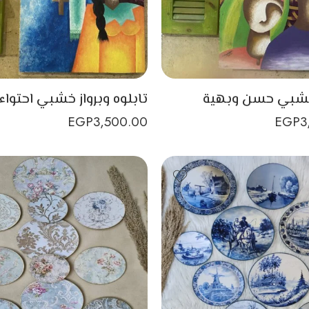
خشبي حسن وبهية
تابلوه وبرواز خشبي احتواء
EGP
3,500.00
EGP
3