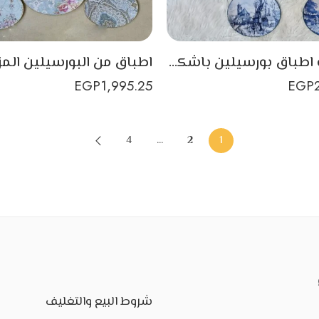
مجموعة اطباق بورسيلين باشكال كلاسيكية 10قطع بفن الديكوباج باللون الازرق
EGP
1,995.25
EGP
4
…
2
1
شروط البيع والتغليف