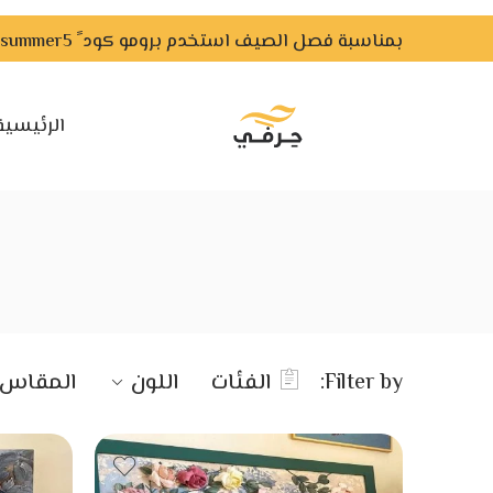
بمناسبة فصل الصيف استخدم برومو كود ً summer5 ًواحصل علي خصم لفترة محدودة
الرئيسية
Filter by:
الفئات
اللون
المقاس