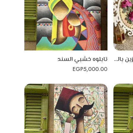
برواز خشب صناعة يدوية مزين بالورد البارز
تابلوه خشبي السند
EGP
5,000.00