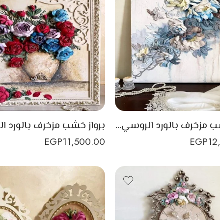
برواز خشب مزخرف بالورد الروسي ذو مظهر جذاب
EGP
11,500.00
EGP
12