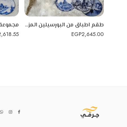
طقم اطباق من البورسيلين المزين برسومات من اللون الازرق بفن الديكوباج
2,618.55
EGP
2,645.00