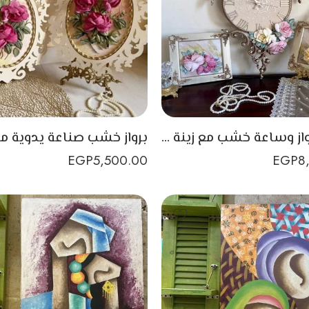
طقم برواز وساعة خشب مع زينة الورود البارزة
EGP
5,500.00
EGP
8