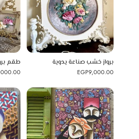
برواز خشب صناعة يدوية
,000.00
EGP
9,000.00