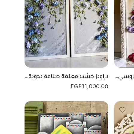
برواز خشب مزخرف بالورد الروسي ذو مظهر عصري
براويز خشب معلقة صناعة يدوية مع تقنية الورد البارز
EGP
11,000.00