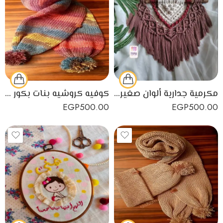
مكرمية جدارية ألوان صغيرة الحجم معلقة على جذع خشبي.
كوفيه كروشيه بنات بكور من الأطراف
EGP
500.00
EGP
500.00