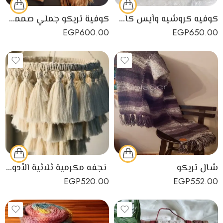
كوفيه كروشيه وآيس كاب حريمي أو بناتي
كوفية تريكو جملي صممت بخيوط تركية عالية الجودة
EGP
600.00
EGP
650.00
شال تريكو
نجفه مكرمية ثلاثية الأدوار لإضاءة هادئة و لديكور منزل رائع
EGP
520.00
EGP
552.00