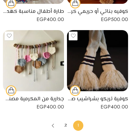
كوفيه بناتي أو حريمي كروشيه بخيط الهيمالايا
طارة أطفال مناسبة كهدية لمولود جديد
EGP
400.00
EGP
500.00
كوفية تريكو بشراشيب صنعت يدوياً بخيوط تركية
جدارية من المكرمية مصنوعة يدويا كقطعة ديكورية
EGP
400.00
EGP
400.00
2
1