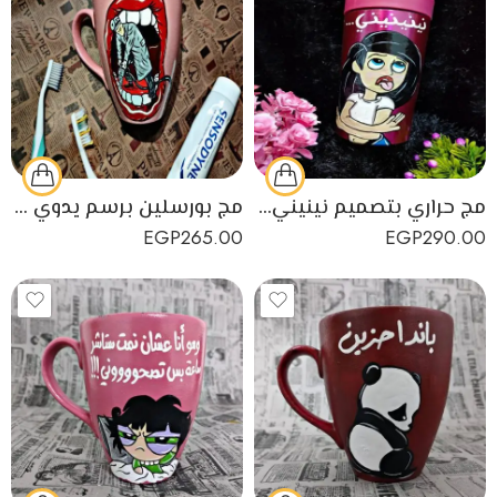
مج حراري بتصميم نينيني مصنوع من البورسلين
مج بورسلين برسم يدوي للعناية بالأسنان
EGP
265.00
EGP
290.00