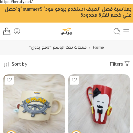
https://herafy.net/
بمناسبة فصل الصيف استخدم برومو كود ً summer5 ًواحصل
علي خصم لفترة محدودة
Home
منتجات تحت الوسم “#مج_يدوي”
Sort by
Filters