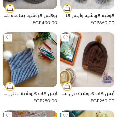
كوفيه كروشيه وآيس كاب حريمي أو بناتي
بوكس كروشيه بقاعدة خشب مطبوع
EGP
400.00
EGP
650.00
أيس كاب كروشية بني مصمم يدوياً بطريقة رائعه
أيس كاب كروشية بناتي صمم يدوياً علي شكل قطة
EGP
250.00
EGP
250.00