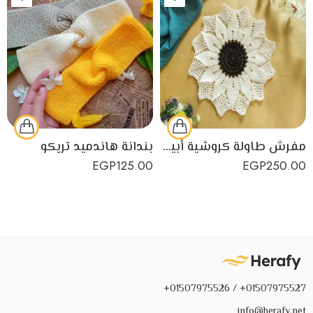
مفرش طاولة كروشية أبيض في أسود صمم يدوياً
بندانة هاندميد تريكو
EGP
125.00
EGP
250.00
01507975527+ / 01507975526+
info@herafy.net