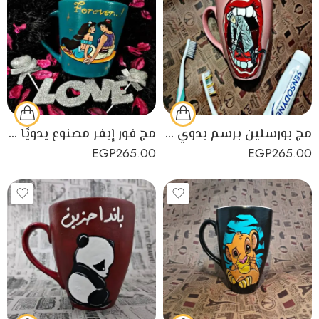
مج بورسلين برسم يدوي للعناية بالأسنان
مج فور إيفر مصنوع يدويًا من البورسلين
EGP
265.00
EGP
265.00