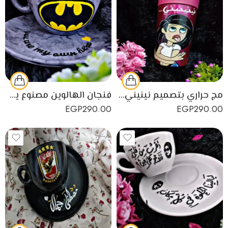
مج حراري بتصميم نينيني مصنوع من البورسلين
فنجان الهالوين مصنوع يدويًا من البورسلين
EGP
290.00
EGP
290.00