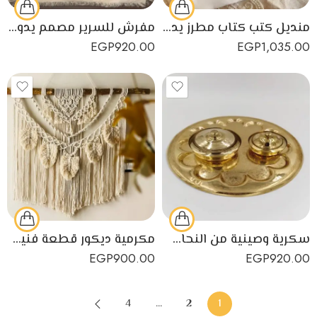
منديل كتب كتاب مطرز يدوياً بشكل مميز
مفرش للسرير مصمم يدويًا بتصميم ريفي
EGP
920.00
EGP
1,035.00
سكرية وصينية من النحاس الأصفر عالي الجودة
مكرمية ديكور قطعة فنية من نسيج قطني لديكور منزلي رائع وجذاب
EGP
900.00
EGP
920.00
4
…
2
1