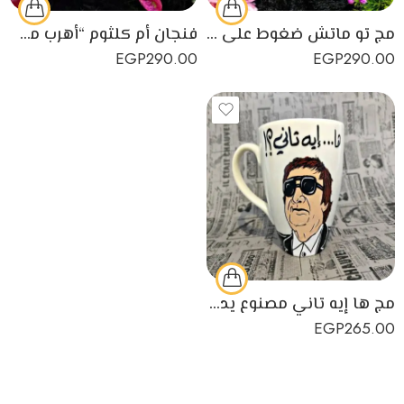
مج تو ماتش ضغوط على كتكوت صغنطوت مصنوع من البورسلين
فنجان أم كلثوم “أهرب من قلبي أروح على فين” مصنوع من البورسلين
EGP
290.00
EGP
290.00
مج ها إيه تاني مصنوع يدويًا من البورسلين
EGP
265.00