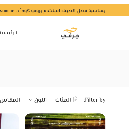
بمناسبة فصل الصيف استخدم برومو كود ً summer5 ًواحصل علي خصم لفترة محدودة
الرئيسية
Filter by:
الفئات
اللون
المقاس