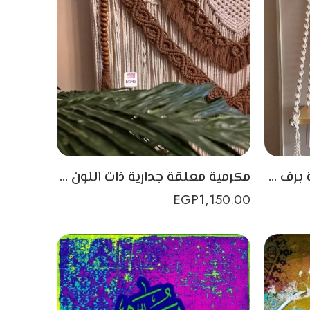
جدارية بخيط مكرمية مزودة برف خشبي صممت يدوياً بدقة عالية
مكرمية معلقة جدارية ذات اللون الاوف وايت والبني لديكور منزل رائع (Copy)
EGP
1,150.00