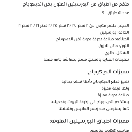
طقم من اطباق من البورسيلين الملون بفن الديكوباج
عدد الاطباق: 9
الحجم: طقم مكون من ٢ قطر ٢٧ /٣ قطر ٢٥ /٢ قطر ٢١ / ٢ قطر ١٦
الخامه:
بورسيلين
الصناعه: صناعة بحرفة يدوية لفن الديكوباج
اللون: مائل للازرق
الشكل: دائري
تعليمات العناية بالمنتج: مسح بقماشه جافه فقط
مميزات الديكوباج:
تتميز قطع الديكوباج بأنها قطع جمالية
ولها قيمة مميزة
صناعة يدوية مميزة
يستخدم الديكوباج في زخرفة البيوت وتجميلها
كما يستوحى منه رسم الملابس ونقشها
مميزات اطباق البورسيلين الملونه:
مناسب كهدية مناسبة.