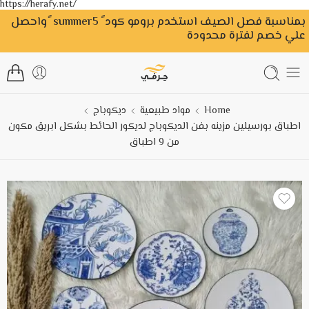
https://herafy.net/
بمناسبة فصل الصيف استخدم برومو كود ً summer5 ًواحصل
علي خصم لفترة محدودة
Home
مواد طبيعية
ديكوباج
اطباق بورسيلين مزينه بفن الديكوباج لديكور الحائط بشكل ابريق مكون
من 9 اطباق