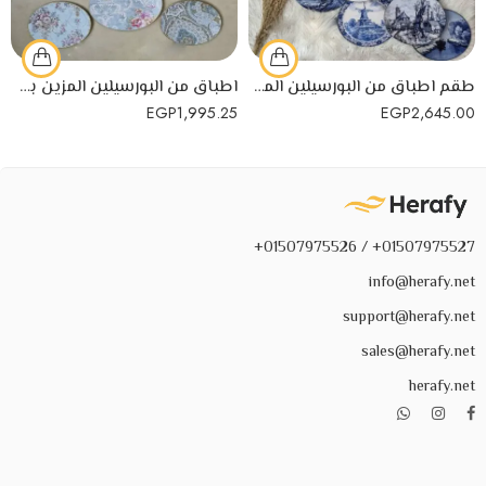
طقم اطباق من البورسيلين المزين برسومات من اللون الازرق بفن الديكوباج
اطباق من البورسيلين المزين بورود بفن الديكوباج للتعليق على الحائط مكون من 11 طبق
EGP
1,995.25
EGP
2,645.00
01507975527+ / 01507975526+
info@herafy.net
support@herafy.net
sales@herafy.net
herafy.net