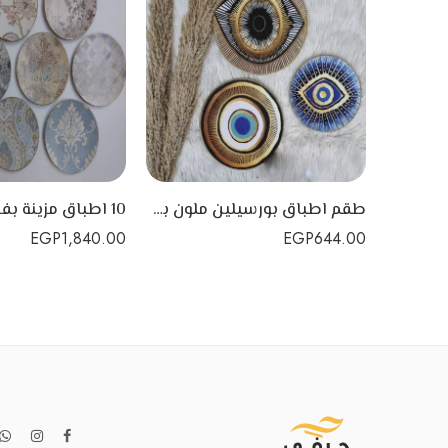
طقم اطباق بورسيلين ملون بفن الديكوباج مكون من 3 اطباق- العين الزرقاء
EGP
1,840.00
EGP
644.00