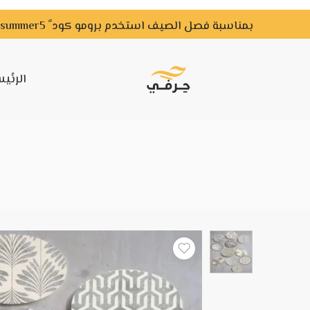
بمناسبة فصل الصيف استخدم برومو كود ً summer5 ًواحصل علي خصم لفترة محدودة
الرئي