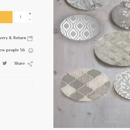
+
−
Delivery & Return
are viewing this right now
people
56
Share