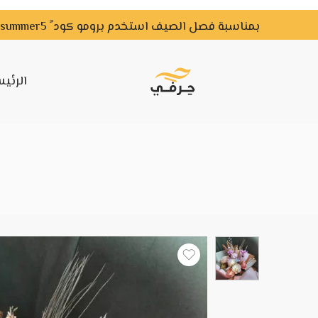
بمناسبة فصل الصيف استخدم برومو كود ً summer5 ًواحصل علي خصم لفترة محدودة
الرئي