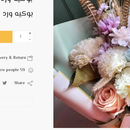
بوكيه ورد 
+
−
Delivery & Return
are viewing this right now
people
59
Share