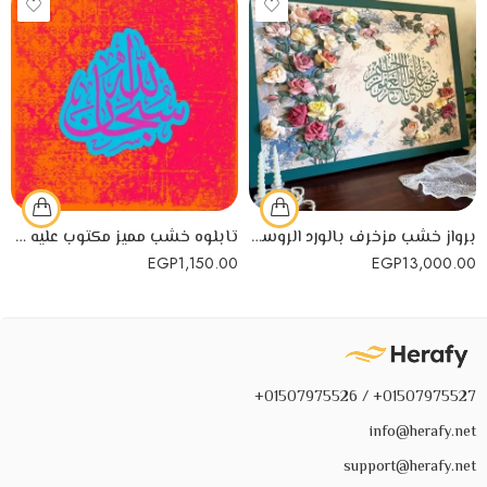
برواز خشب مزخرف بالورد الروسي
تابلوه خشب مميز مكتوب عليه سبحان الله
EGP
1,150.00
EGP
13,000.00
01507975527+ / 01507975526+
info@herafy.net
support@herafy.net