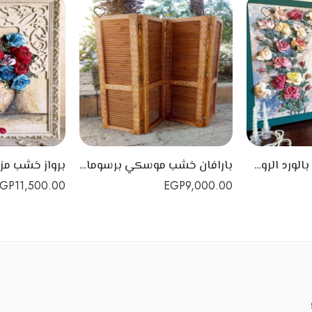
برواز خشب مزخرف بالورد الروسي
بارافان خشب موسكي برسومات يدوية_فاصل خشبي بين الغرف.
EGP
11,500.00
EGP
9,000.00