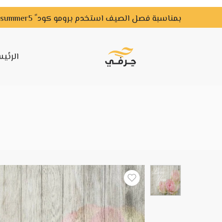
بمناسبة فصل الصيف استخدم برومو كود ً summer5 ًواحصل علي خصم لفترة محدودة
الرئي