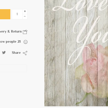
+
−
Delivery & Return
are viewing this right now
people
21
Share