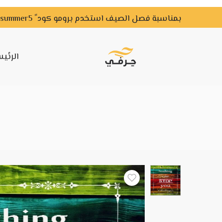
بمناسبة فصل الصيف استخدم برومو كود ً summer5 ًواحصل علي خصم لفترة محدودة
الرئي