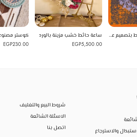
تابلوه خشب للحائط بتصميم عصري ومميز يحمل عبارة You’ are the star
ساعة حائط خشب مزينة بالورد
EGP
230.00
EGP
5,500.00
شروط البيع والتغليف
الاسئلة الشائعة
شائعة
اتصل بنا
ستبدال والاسترجاع