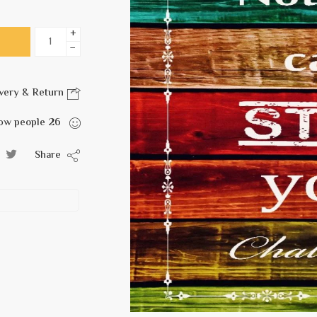
+
−
Delivery & Return
are viewing this right now
people
26
Share