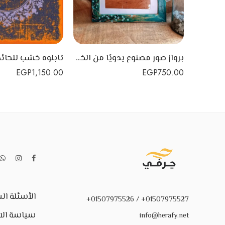
برواز صور مصنوع يدويًا من الخشب السويدي
EGP
1,150.00
EGP
750.00
الأسئلة ال
01507975527+ / 01507975526+
سياسة الا
info@herafy.net