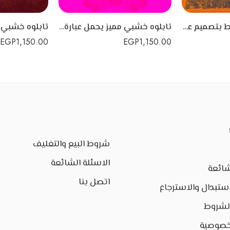
تابلوه خشب للحائط بتصميم عصري ومميز يحمل عبارة You’ are the star
تابلوه خشبي مميز يحمل عبارة فصبر جميل
EGP
1,150.00
EGP
1,150.00
شروط البيع والتغليف
الاسئلة الشائعة
شائعة
اتصل بنا
ستبدال والاسترجاع
الشروط
خصوصية