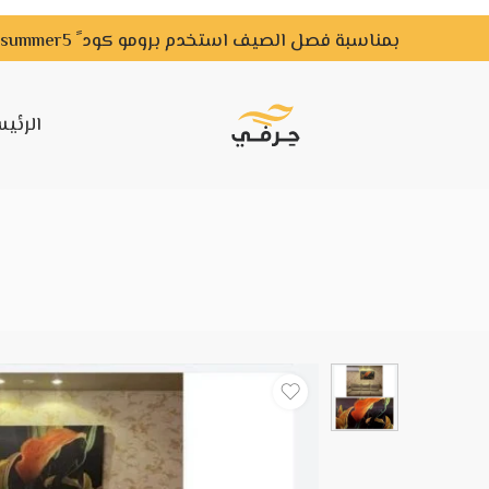
بمناسبة فصل الصيف استخدم برومو كود ً summer5 ًواحصل علي خصم لفترة محدودة
الرئي