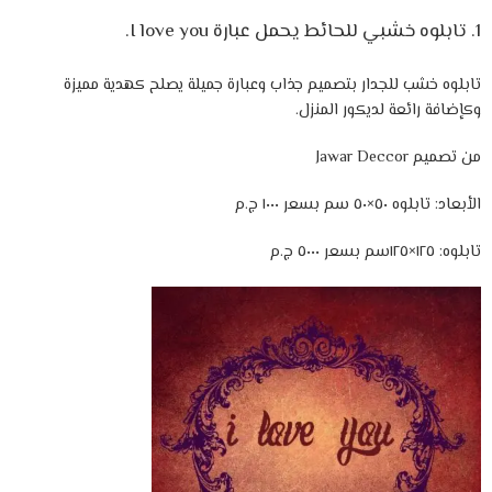
تابلوه خشبي
للحائط يحمل عبارة I love you.
تابلوه خشب للجدار بتصميم جذاب وعبارة جميلة يصلح كهدية مميزة
وكإضافة رائعة لديكور المنزل.
من تصميم Jawar Deccor
الأبعاد: تابلوه ٥٠×٥٠ سم بسعر ١٠٠٠ ج.م
تابلوه: ١٢٥×١٢٥سم بسعر ٥٠٠٠ ج.م