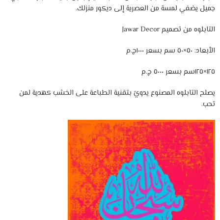
جميل يضفي لمسة من العصرية إلى ديكور منزلك.
التابلوه من تصميم Jawar Decor
الأبعاد: ٥٠×٥٠ سم بسعر ١٠٠٠ج.م
١٢٥×١٢٥سم بسعر ٥٠٠٠ ج.م
يصلح التابلوه المصنوع يدويً بتقنية الطباعة على الخشب كهدية لمن
تحب.