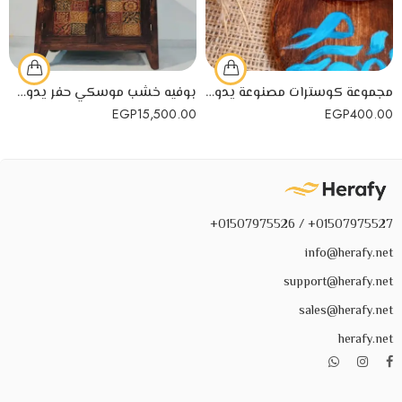
مجموعة كوسترات مصنوعة يدويًا من الخشب السويدي مع رسم مبهج
بوفيه خشب موسكي حفر يدوي بمراية معلقة
EGP
15,500.00
EGP
400.00
01507975527+ / 01507975526+
info@herafy.net
support@herafy.net
sales@herafy.net
herafy.net