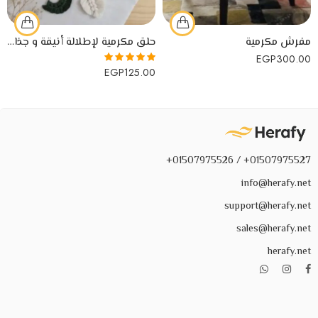
مفرش مكرمية
حلق مكرمية لإطلالة أنيقة و جذابة لكل المناسبات
EGP
300.00
EGP
125.00
تم التقييم
5.00
من 5
01507975527+ / 01507975526+
info@herafy.net
support@herafy.net
sales@herafy.net
herafy.net