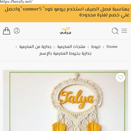
https://herafy.net/
بمناسبة فصل الصيف استخدم برومو كود ً summer5 ًواحصل
علي خصم لفترة محدودة
Home
خيوط
منتجات المكرمية
جدارية من المكرمية
جدارية بخيوط المكرمية بالإسم