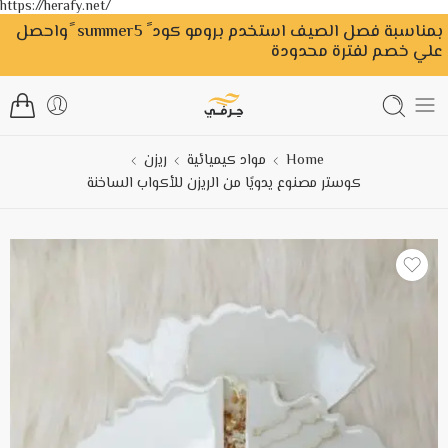
https://herafy.net/
بمناسبة فصل الصيف استخدم برومو كود ً summer5 ًواحصل
علي خصم لفترة محدودة
Home
مواد كيميائية
ريزن
كوستر مصنوع يدويًا من الريزن للأكواب الساخنة