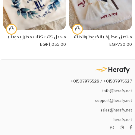
مناديل مطرزة بالخيوط والدانتيل لكتب الكتاب
منديل كتب كتاب مطرز يدوياً بشكل مميز
EGP
1,035.00
EGP
720.00
01507975527+ / 01507975526+
info@herafy.net
support@herafy.net
sales@herafy.net
herafy.net