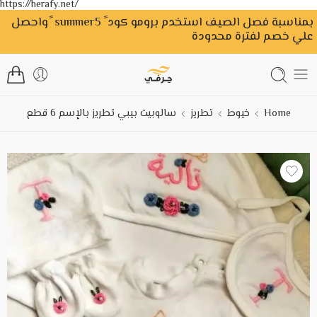
https://herafy.net/
بمناسبة فصل الصيف استخدم برومو كود ً summer5 ًواحصل
علي خصم لفترة محدودة
Home
خيوط
تطريز
سالوبيت بيبي تطريز بالإسم 6 قطع