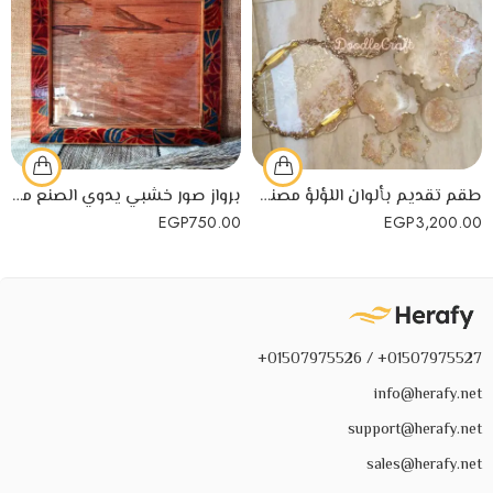
طقم تقديم بألوان اللؤلؤ مصنوع يدويًا من الريزن
برواز صور خشبي يدوي الصنع من الخشب السويدي
EGP
750.00
EGP
3,200.00
01507975527+ / 01507975526+
info@herafy.net
support@herafy.net
sales@herafy.net