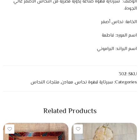
الوصف: سبرتاية قهوة صناعة يدوية مصرية من النحاس الأصفر عالي
الجودة.
الخامة: نحاس أصفر
اسم المورد: فاطمة
اسم البراند: البراموني
302
SKU:
Categories:
سبرتاية قهوة نحاس
,
معادن
,
منتجات النحاس
Related Products