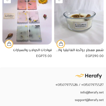
شمع معطر برائحة الفانيليا والقرفة لأجواء شتوية دافئة وهادئة
فواحات الدولاب والسيارات
EGP
75.00
EGP
290.00
01507975527+ / 01507975526+
info@herafy.net
support@herafy.net