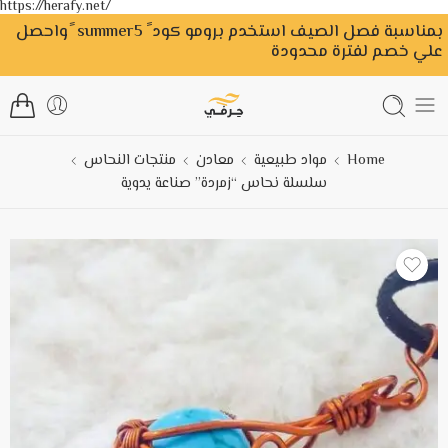
https://herafy.net/
بمناسبة فصل الصيف استخدم برومو كود ً summer5 ًواحصل
علي خصم لفترة محدودة
Home
مواد طبيعية
معادن
منتجات النحاس
سلسلة نحاس “زمردة” صناعة يدوية