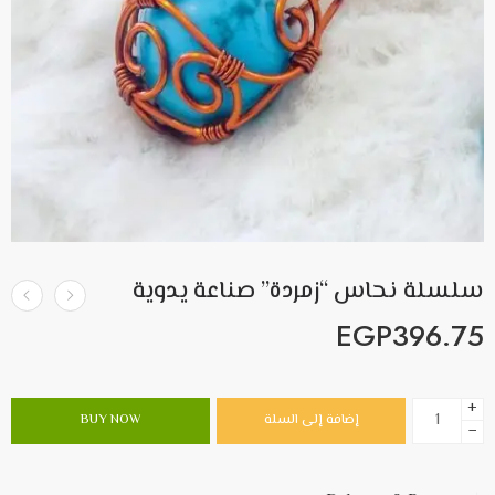
سلسلة نحاس “زمردة” صناعة يدوية
EGP
396.75
+
إضافة إلى السلة
BUY NOW
−