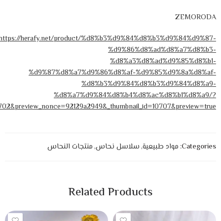
ZEMORODA
https://herafy.net/product/%d8%b3%d9%84%d8%b3%d9%84%d9%87-
%d9%86%d8%ad%d8%a7%d8%b3-
%d8%a3%d8%ad%d9%85%d8%b1-
%d9%87%d8%a7%d9%86%d8%af-%d9%85%d9%8a%d8%af-
%d8%b3%d9%84%d8%b3%d9%84%d8%a9-
%d8%a7%d9%84%d8%b4%d8%ac%d8%b1%d8%a9/?
0702&preview_nonce=92129a2949&_thumbnail_id=10707&preview=true
Categories:
مواد طبيعية
,
سلاسل نحاس
,
منتجات النحاس
Related Products