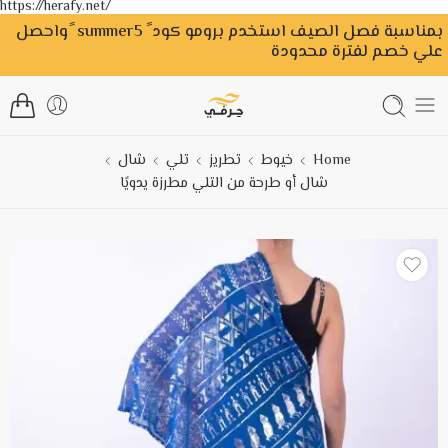
https://herafy.net/
بمناسبة فصل الصيف استخدم برومو كود ً summer5 ًواحصل
علي خصم لفترة محدودة
Home
خيوط
تطريز
تلي
شال
شال أو طرحة من التلي مطرزة يدويًا