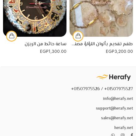
طقم تقديم بألوان اللؤلؤ مصنوع يدويًا من الريزن
ساعة حائط من الريزن
EGP
1,300.00
EGP
3,200.00
01507975527+ / 01507975526+
info@herafy.net
support@herafy.net
sales@herafy.net
herafy.net