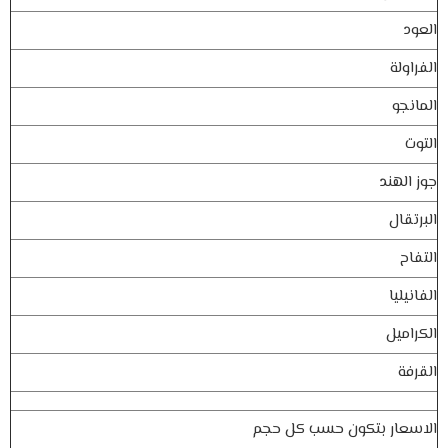
‏العود
‏الفراولة
المانجو
التوت
‏جوز الهند
‏البرتقال
التفاح
‏الفانيليا
الكراميل
القرفة
الاسعار بتكون حسب كل حجم