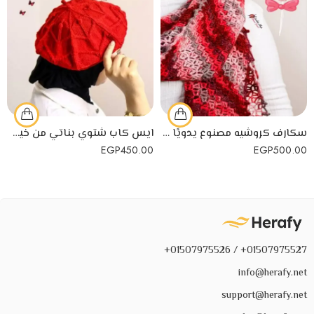
سكارف كروشيه مصنوع يدويًا من خيوط الكروشيه mohair
ايس كاب شتوي بناتي من خيوط الكروشيه لمظهر جذاب
EGP
450.00
EGP
500.00
01507975527+ / 01507975526+
info@herafy.net
support@herafy.net