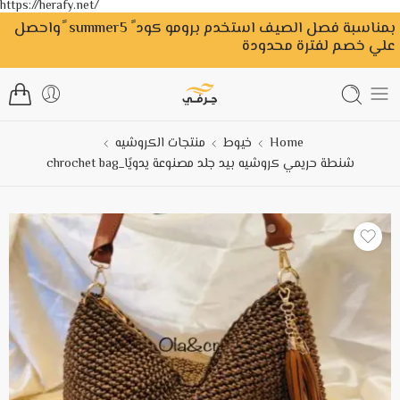
https://herafy.net/
بمناسبة فصل الصيف استخدم برومو كود ً summer5 ًواحصل
علي خصم لفترة محدودة
Home
خيوط
منتجات الكروشيه
شنطة حريمي كروشيه بيد جلد مصنوعة يدويًا_chrochet bag