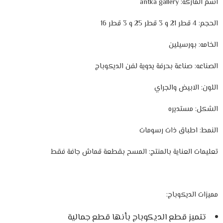
اسم الماركه: antka gallery
الحجم: 4 قطر 21 و 3 قطر 25 و 3 قطر 16
الخامه: بورسيلين
الصناعه:
صناعة بحرفة يدوية لفن الديكوباج
اللون: الابيض والجراي
الشكل: مستديره
النمط: اطباق ذات رسومات
تعليمات العناية بالمنتج: المسح بقطعة قماش جافة فقط
مميزات الديكوباج:
تتميز قطع الديكوباج بأنها قطع جمالية