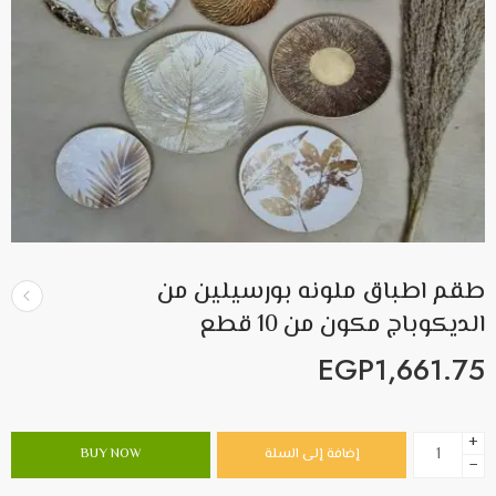
طقم اطباق ملونه بورسيلين من
الديكوباج مكون من 10 قطع
EGP
1,661.75
+
إضافة إلى السلة
BUY NOW
−