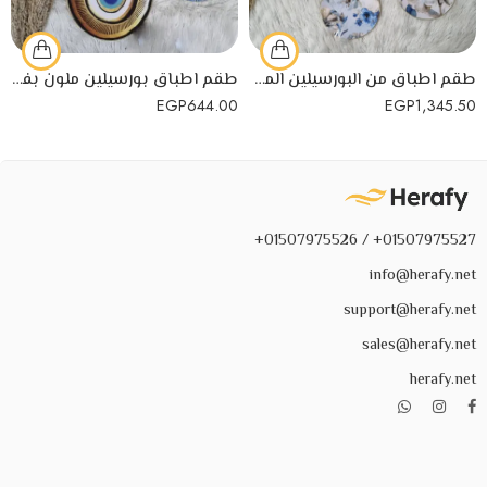
طقم اطباق من البورسيلين المزين بالورود والطيور بفن الديكوباج مكون من 7 اطباق من اللون الازرق
طقم اطباق بورسيلين ملون بفن الديكوباج مكون من 3 اطباق- العين الزرقاء
EGP
644.00
EGP
1,345.50
01507975527+ / 01507975526+
info@herafy.net
support@herafy.net
sales@herafy.net
herafy.net