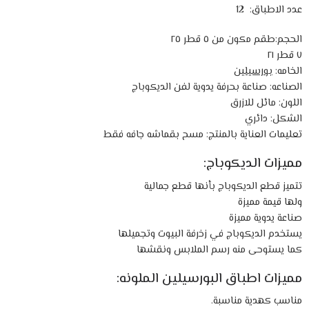
عدد الاطباق: 12
الحجم:طقم مكون من ٥ قطر ٢٥
٧ قطر ٢١
الخامه:
بورسيلين
الصناعه: صناعة بحرفة يدوية لفن الديكوباج
اللون: مائل للازرق
الشكل: دائري
تعليمات العناية بالمنتج: مسح بقماشه جافه فقط
مميزات الديكوباج:
تتميز قطع الديكوباج بأنها قطع جمالية
ولها قيمة مميزة
صناعة يدوية مميزة
يستخدم الديكوباج في زخرفة البيوت وتجميلها
كما يستوحى منه رسم الملابس ونقشها
مميزات اطباق البورسيلين الملونه:
مناسب كهدية مناسبة.