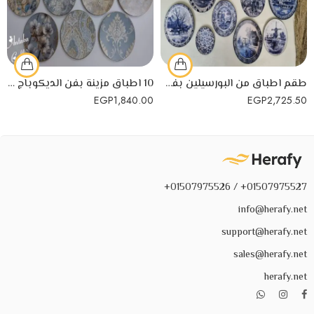
طقم اطباق من البورسيلين بفن الديكوباج الملون لديكور المنزل مكون من 14 قطعه
10 اطباق مزينة بفن الديكوباج بزينة عصرية
EGP
1,840.00
EGP
2,725.50
01507975527+ / 01507975526+
info@herafy.net
support@herafy.net
sales@herafy.net
herafy.net