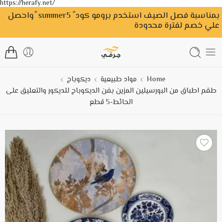
https://herafy.net/
بمناسبة فصل الصيف استخدم برومو كود ً summer5 ًواحصل
علي خصم لفترة محدودة
Home
مواد طبيعية
ديكوباج
طقم اطباق من البورسيلين المزين بفن الديكوباج للديكور والتعليق على
الحائط-5 قطع