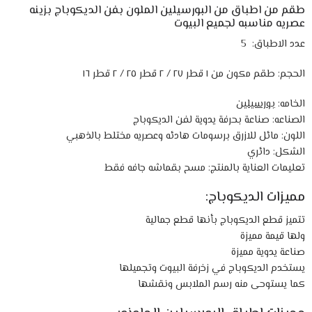
طقم من اطباق من البورسيلين الملون بفن الديكوباج بزينه
عصريه مناسبه لجميع البيوت
عدد الاطباق: 5
الحجم: طقم مكون من ١ قطر ٢٧ / ٢ قطر ٢٥ / ٢ قطر ١٦
الخامه:
بورسيلين
الصناعه: صناعة بحرفة يدوية لفن الديكوباج
اللون: مائل للازرق برسومات هادئه وعصريه مختلط بالذهبي
الشكل: دائري
تعليمات العناية بالمنتج: مسح بقماشه جافه فقط
مميزات الديكوباج:
تتميز قطع الديكوباج بأنها قطع جمالية
ولها قيمة مميزة
صناعة يدوية مميزة
يستخدم الديكوباج في زخرفة البيوت وتجميلها
كما يستوحى منه رسم الملابس ونقشها