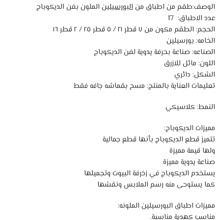
الوصف:طقم من اطباق من
البورسيلين
الملون بفن الديكوباج
عدد الاطباق: 17
الحجم: الطقم مكون من ٧ قطر ٢١ / ٥ قطر ٢٥ / ٢ قطر ١٦
الخامه: بورسيلين
الصناعه: صناعة بحرفة يدوية لفن الديكوباج
اللون: مائل للازرق
الشكل: دائري
تعليمات العناية بالمنتج: مسح بقماشه جافه فقط
النمط: كلاسيكي
مميزات الديكوباج:
تتميز قطع الديكوباج بأنها قطع جمالية
ولها قيمة مميزة
صناعة يدوية مميزة
يستخدم الديكوباج في زخرفة البيوت وتجميلها
كما يستوحى منه رسم الملابس ونقشها
مميزات اطباق البورسيلين الملونه:
مناسب كهدية مناسبة.