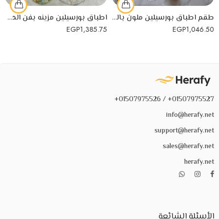
طقم اطباق بورسيلين ملون بالديكوباج للتعليق على الحائط-قل اعوذ برب الفلق
اطباق بورسيلين مزينه بفن الديكوباج للتعليق على الحائط علي شكل ورود
EGP
1,385.75
EGP
1,046.50
01507975527+ / 01507975526+
info@herafy.net
support@herafy.net
sales@herafy.net
herafy.net
الأسئلة الشائعة