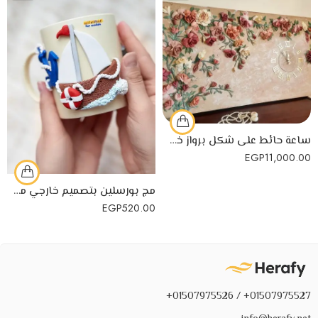
ساعة حائط على شكل برواز خشبي مزين بالورد
EGP
11,000.00
مج بورسلين بتصميم خارجي من الصلصال الحراري
EGP
520.00
01507975527+ / 01507975526+