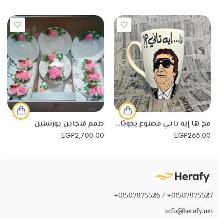
مج ها إيه تاني مصنوع يدويًا من البورسلين
طقم فنجاين بورسلين
EGP
2,700.00
EGP
265.00
01507975527+ / 01507975526+
info@herafy.net