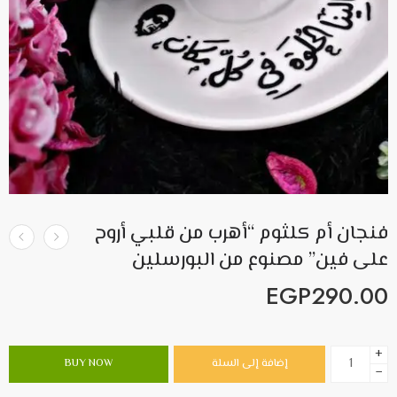
فنجان أم كلثوم “أهرب من قلبي أروح
على فين” مصنوع من البورسلين
EGP
290.00
+
إضافة إلى السلة
BUY NOW
−