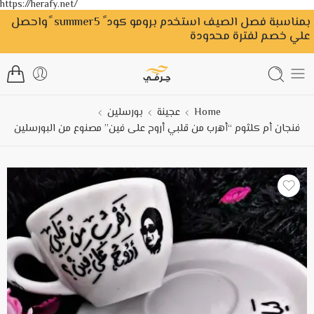
https://herafy.net/
بمناسبة فصل الصيف استخدم برومو كود ً summer5 ًواحصل
علي خصم لفترة محدودة
Home
عجينة
بورسلين
فنجان أم كلثوم “أهرب من قلبي أروح على فين” مصنوع من البورسلين