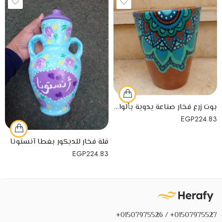
بوت زرع فخار صناعة يدوية بألوان جذابة
EGP
224.83
قلة فخار للديكور بغطا آنستونا
EGP
224.83
01507975527+ / 01507975526+