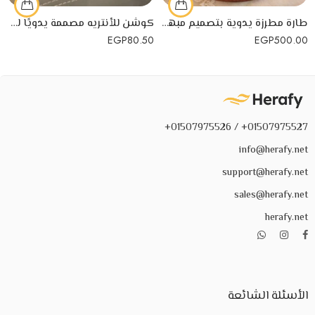
طارة مطرزة يدوية بتصميم مبهج مناسبة كهدية للأجداد
كوشن للأنتريه مصممة يدويًا لزينة المنزل لاستقبال رمضان
EGP
80.50
EGP
500.00
01507975527+ / 01507975526+
info@herafy.net
support@herafy.net
sales@herafy.net
herafy.net
الأسئلة الشائعة