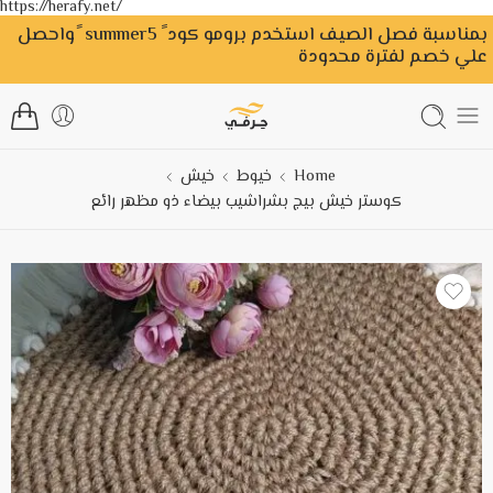
https://herafy.net/
بمناسبة فصل الصيف استخدم برومو كود ً summer5 ًواحصل
علي خصم لفترة محدودة
Home
خيوط
خيش
كوستر خيش بيج بشراشيب بيضاء ذو مظهر رائع