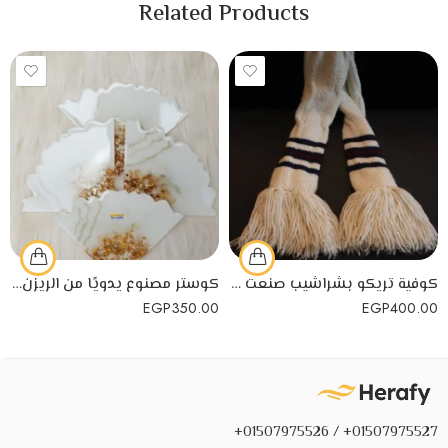
Related Products
كوفية تريكو بشراشيب صنعت يدوياً بخيوط تركية
كوستر مصنوع يدويًا من الريزن للأكواب الساخنة
EGP
350.00
EGP
400.00
01507975527+ / 01507975526+