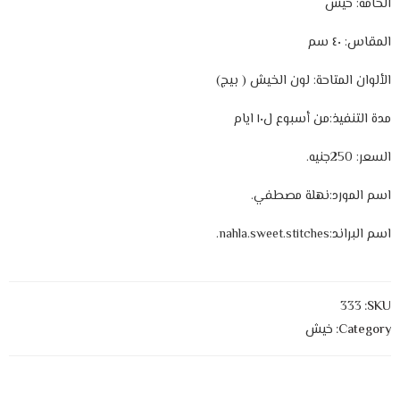
الخامة: خيش
المقاس: ٤٠ سم
الألوان المتاحة: لون الخيش ( بيج)
مدة التنفيذ:من أسبوع ل
١٠ ايام
السعر: 250جنيه.
اسم المورد:نهلة مصطفي.
اسم البراند:nahla.sweet.stitches.
333
SKU:
Category:
خيش