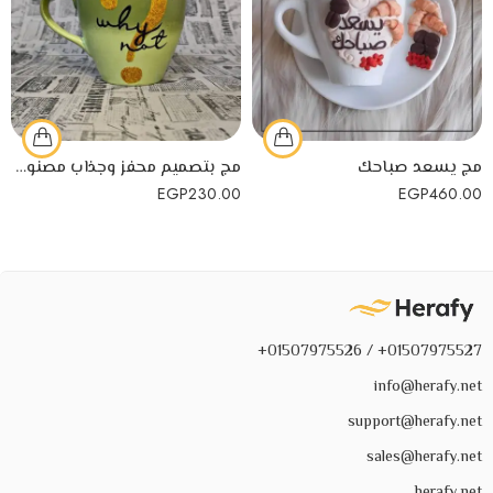
مج يسعد صباحك
مج بتصميم محفز وجذاب مصنوع يدويًا من البورسلين
EGP
230.00
EGP
460.00
01507975527+ / 01507975526+
info@herafy.net
support@herafy.net
sales@herafy.net
herafy.net