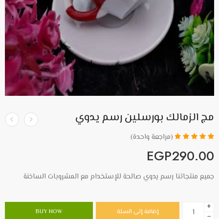
مج الزمالك بورسلين رسم يدوي
(مراجعة واحدة)
تم التقييم بـ
EGP
290.00
5.00
من 5
بناءً على
تقييم عميل
جميع منتجاتنا رسم يدوي صالحة للإستخدام مع المشروبات الساخنة
واحد
+
إضافة إلى السلة
BUY NOW
−