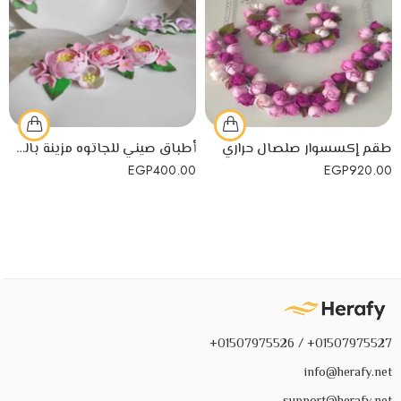
طقم إكسسوار صلصال حراري
أطباق صيني للجاتوه مزينة بالورد شغل يدوي
EGP
400.00
EGP
920.00
01507975527+ / 01507975526+
info@herafy.net