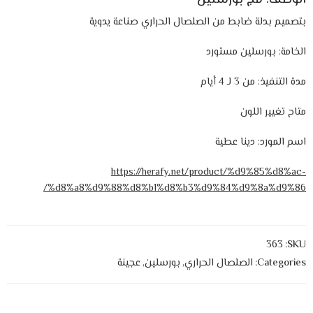
بتصميم بدلة ضابط من الصلصال الحراري صناعة يدوية
الخامة: بورسلين مستورد
مدة التنفيذ: من 3 لـ 4 أيام
متاح تغيير اللون
اسم المورد: دينا عطية
https://herafy.net/product/%d9%85%d8%ac-
%d8%a8%d9%88%d8%b1%d8%b3%d9%84%d9%8a%d9%86/
363
SKU:
Categories:
الصلصال الحراري
,
بورسلين
,
عجينة