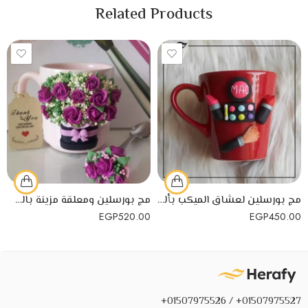
Related Products
مج بورسلين لعشاق الميكب بألوان جذابة
مج بورسلين ومعلقة مزينة بالصلصال الحراري
EGP
520.00
EGP
450.00
01507975527+ / 01507975526+