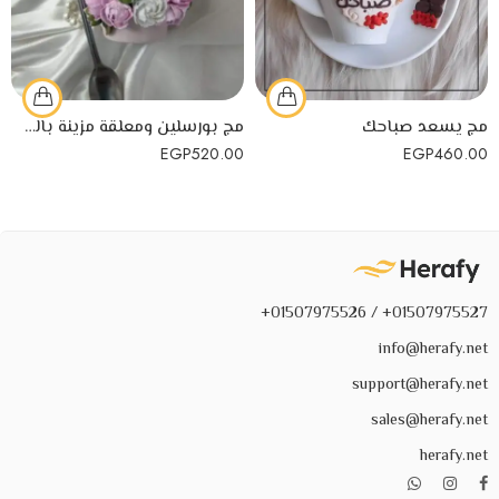
مج يسعد صباحك
مج بورسلين ومعلقة مزينة بالصلصال الحراري
EGP
520.00
EGP
460.00
01507975527+ / 01507975526+
info@herafy.net
support@herafy.net
sales@herafy.net
herafy.net