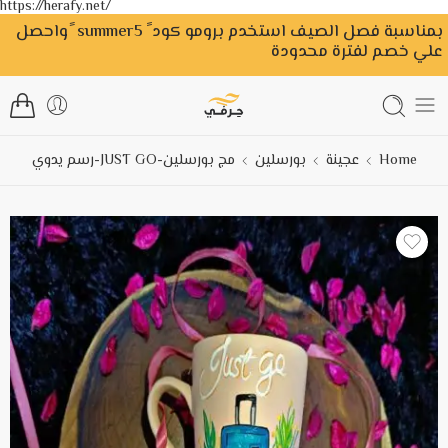
https://herafy.net/
بمناسبة فصل الصيف استخدم برومو كود ً summer5 ًواحصل
علي خصم لفترة محدودة
Home
عجينة
بورسلين
مج بورسلين-JUST GO-رسم يدوي