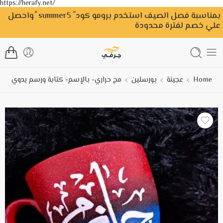
https://herafy.net/
بمناسبة فصل الصيف استخدم برومو كود ً summer5 ًواحصل
علي خصم لفترة محدودة
Home
عجينة
بورسلين
مج حراري- بالإسم- كتابة ورسم يدوي