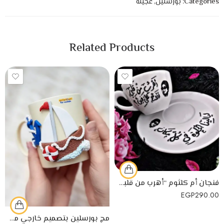
Categories:
بورسلين
,
عجينة
Related Products
فنجان أم كلثوم “أهرب من قلبي أروح على فين” مصنوع من البورسلين
EGP
290.00
مج بورسلين بتصميم خارجي من الصلصال الحراري