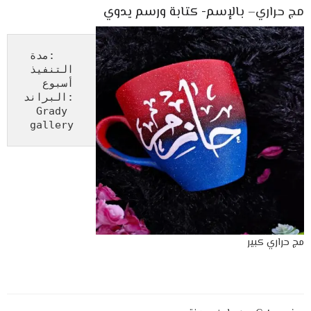
مج حراري
– بالإسم- كتابة ورسم يدوي
   :مدة 
Grady 
gallery
مج حراري كبير