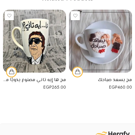
مج يسعد صباحك
مج ها إيه تاني مصنوع يدويًا من البورسلين
EGP
265.00
EGP
460.00