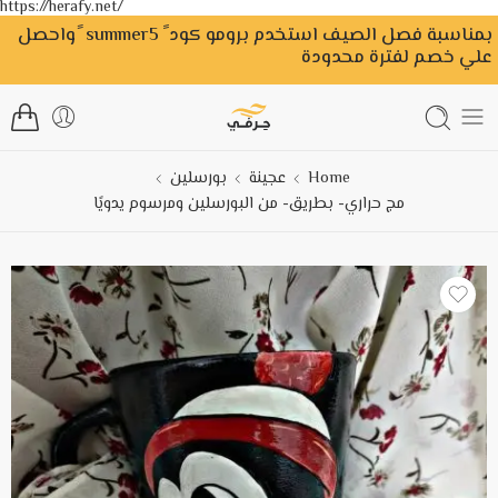
https://herafy.net/
بمناسبة فصل الصيف استخدم برومو كود ً summer5 ًواحصل
علي خصم لفترة محدودة
Home
عجينة
بورسلين
مج حراري- بطريق- من البورسلين ومرسوم يدويًا