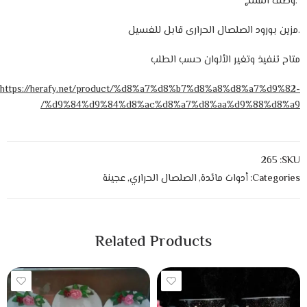
:وصف المنتج
.مزين بورود الصلصال الحرارى قابل للغسيل
متاح تنفيذ وتغير الألوان حسب الطلب
https://herafy.net/product/%d8%a7%d8%b7%d8%a8%d8%a7%d9%82-
%d9%84%d9%84%d8%ac%d8%a7%d8%aa%d9%88%d8%a9/
265
SKU:
Categories:
أدوات مائدة
,
الصلصال الحراري
,
عجينة
Related Products