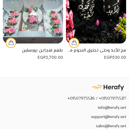
مج للأبد وحتى تحترق النجوم مصنوع يدويًا من البورسلين
طقم فنجاين بورسلين
EGP
2,700.00
EGP
530.00
01507975527+ / 01507975526+
info@herafy.net
support@herafy.net
sales@herafy.net