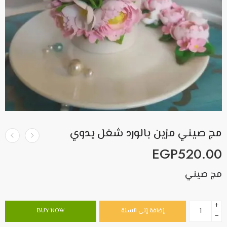
مج صيني مزين بالورد شغل يدوي
EGP
520.00
مج صيني
+
إضافة إلى السلة
BUY NOW
−