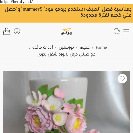
https://herafy.net/
بمناسبة فصل الصيف استخدم برومو كود ً summer5 ًواحصل
علي خصم لفترة محدودة
Home
عجينة
بورسلين
أدوات مائدة
مج صيني مزين بالورد شغل يدوي