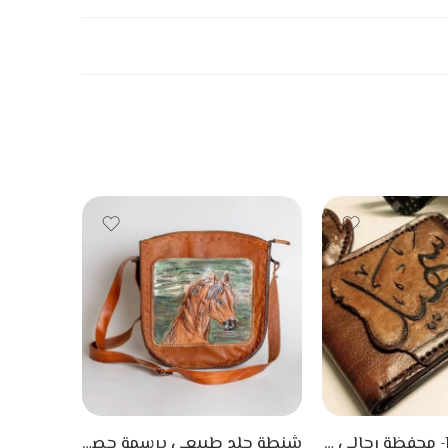
leather wallet- محفظة رجالي جلد طبيعي محفور عليها الإسم
شنطة جلد طبيعي برسمة حصان بارز