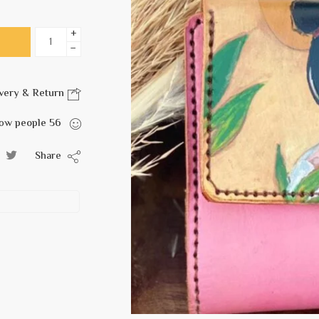
+
−
Delivery & Return
are viewing this right now
people
56
Share