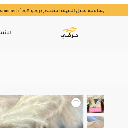
بمناسبة فصل الصيف استخدم برومو كود ً summer5 ًواحصل علي خصم لفترة محدودة
الرئي