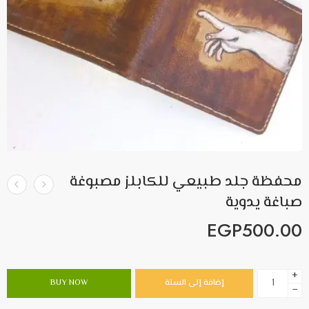
محفظة جلد طبيعي للكابلز مصبوغة
صباغة يدوية
EGP
500.00
+
إضافة إلى السلة
BUY NOW
−