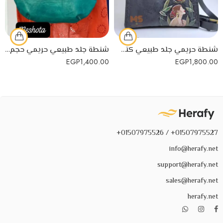
شنطة حريمي جلد طبيعي كتف برسومات يدوية
شنطة جلد طبيعي حريمي حجم كبير صناعة يدوية
EGP
1,400.00
EGP
1,800.00
01507975527+ / 01507975526+
info@herafy.net
support@herafy.net
sales@herafy.net
herafy.net