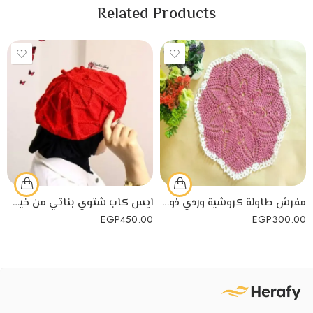
Related Products
مفرش طاولة كروشية وردي ذو حواف بيضاء صمم يدوياً
ايس كاب شتوي بناتي من خيوط الكروشيه لمظهر جذاب
EGP
450.00
EGP
300.00