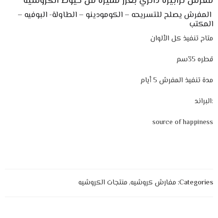
مفرش ترابيزة دائري بغرز مميزة من خيوط الكروشيه
المفرش يصلح للتسريحه – الكومودينو – الطاولة- البوفيه –
المكتب
متاح تنفيذ كل الألوان
قطره 35سم
مدة تنفيذ المفرش 5 أيام
:البراند
source of happiness
Categories:
مفارش كروشيه
,
منتجات الكروشيه