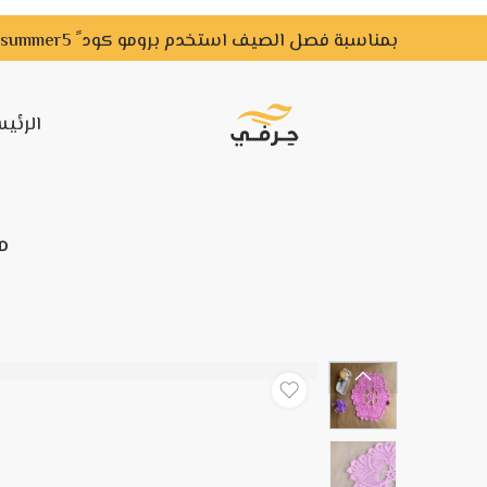
بمناسبة فصل الصيف استخدم برومو كود ً summer5 ًواحصل علي خصم لفترة محدودة
الرئي
م