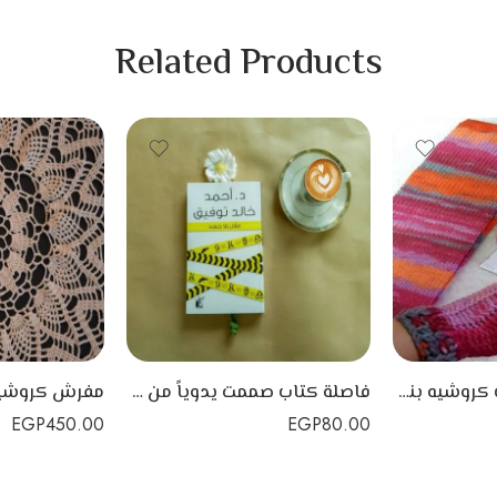
Related Products
كوفيه و آيس كاب كروشيه بناتي أو حريمي
فاصلة كتاب صممت يدوياً من خيوط الكروشية علي هيئة زهرة
EGP
450.00
EGP
80.00