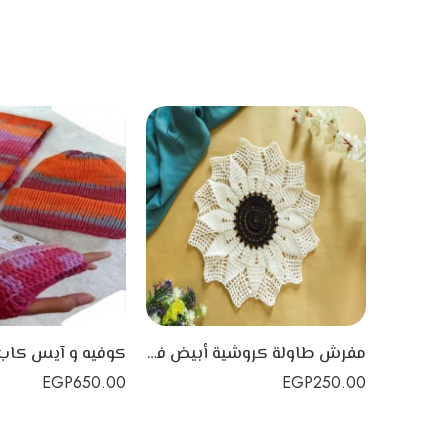
مفرش طاولة كروشية أبيض في أسود صمم يدوياً
EGP
650.00
EGP
250.00