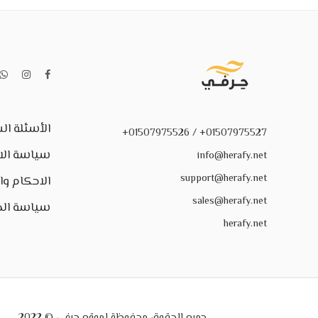
الأسئلة ال
01507975527+ / 01507975526+
سياسة الا
info@herafy.net
support@herafy.net
الاحكام و
sales@herafy.net
سياسة ال
herafy.net
جميع الحقوق محفوظة لموقع حرفي © 2022