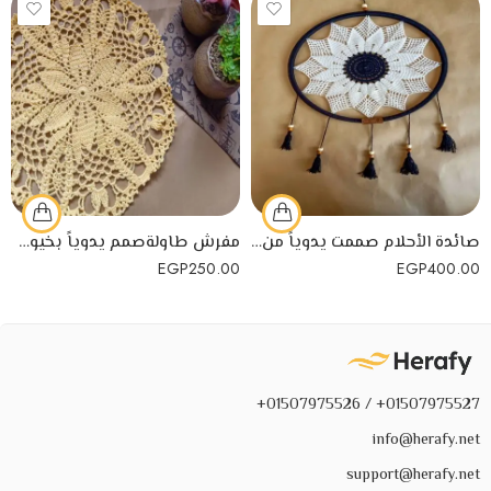
صائدة الأحلام صممت يدوياً من خيوط كروشية عالية الجودة
مفرش طاولةصمم يدوياً بخيوط اكليريك عالية الجودة
EGP
250.00
EGP
400.00
01507975527+ / 01507975526+
info@herafy.net
support@herafy.net